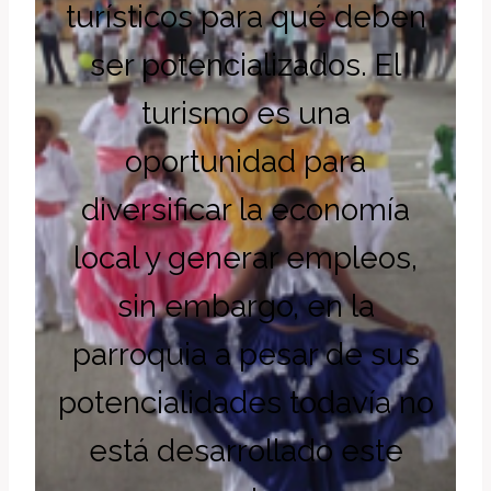
turísticos para qué deben
ser potencializados. El
turismo es una
oportunidad para
diversificar la economía
local y generar empleos,
sin embargo, en la
parroquia a pesar de sus
potencialidades todavía no
está desarrollado este